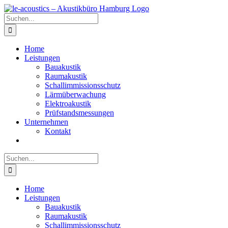
Zum
Inhalt
Suche
springen
nach:
Home
Leistungen
Bauakustik
Raumakustik
Schallimmissionsschutz
Lärmüberwachung
Elektroakustik
Prüfstandsmessungen
Unternehmen
Kontakt
Suche
nach:
Home
Leistungen
Bauakustik
Raumakustik
Schallimmissionsschutz