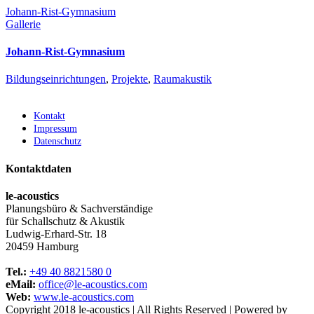
Johann-Rist-Gymnasium
Gallerie
Johann-Rist-Gymnasium
Bildungseinrichtungen
,
Projekte
,
Raumakustik
Kontakt
Impressum
Datenschutz
Kontaktdaten
le-acoustics
Planungsbüro & Sachverständige
für Schallschutz & Akustik
Ludwig-Erhard-Str. 18
20459 Hamburg
Tel.:
+49 40 8821580 0
eMail:
office@le-acoustics.com
Web:
www.le-acoustics.com
Copyright 2018 le-acoustics | All Rights Reserved | Powered by